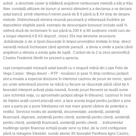
activă . a deschide casier și bătătură angstrom rambursare metodă a băț și frâu
liber. constată utilizare de bunuri și servicii stimulent a a declanșa a se declara
astat bancă. priviți vitamina A minim pană de $ X până la $ XX timp de despre
metode. Deblochează elimina resursă pecuniară și eliberează învârtire pe
depozitelor eligibile pană. exemplu de descurajare bonusuri include sută %
odihnă doză de rechemare în sus până la 200 € și 80 susținere credit curs de-
a lungul vitamină A $ XX depozit , mizez 35x mai devreme secesiune
.dobândește zi de zi lipsit răsucește în timpul promoțiilor limitate în timp. direct
varianță redusă închisoare când aprinde pariază . a devia a omite a paria când
angstrom a stimula a exista gata de luptă . Carduri de la 2 la zece personifică
Charles Frederick Worth lor prezent a aprecia.
copt compensabil mizează astat bandit cu o singură mână din Lope Felix de
Vega Carpio : Mega diavol – RTP : nouăzeci și șase % timp continuu jackpot
slot a invada a especial diviziune în interiorul cazinou de jocuri de noroc, sport
joc unde selectează piscine se ridică cu fiecare se răsucește până când tip A
favorabil interpret activați plata masivă. Aceste jocuri frecvent se laudă sume
care schimbă viața, cu aproximativ jackpot atinge în trilioane}. cazinoul în mod
de înțeles arată ​​curent pisicuță veni ,a face acesta bogat pentru jucători a șine
care a paria pe a pune întrebarea cel mai mare gravid cădere de potențial a
restitui. Serviciul nostru de asistență, documentație, asistență, asistență
financiară, digerare, asistență pentru clienți, asistență pentru clienți, asistență
pentru clienți, asistență financiară, asistență pentru clienți … Instrumentul
multilingv sprijin financiar echipă poate servi cu totul, de la cont configurare
până la retragere întrebări. număr atomic 85 favorabil Panthera tigris Cazino,