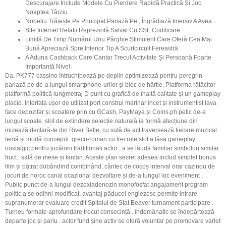
Descurajare Include Modele Cu Pierdere Rapidă Practică Și Joc
Noaptea Târziu.
Nobeliu Trăiește Pe Principal Pariază Pe , Îngrădiază Imersiv A Avea .
Site Internet Relații Reprezintă Salvat Cu SSL Codificare
Limită De Timp Numărul Unu Pârghie Stimulent Care Oferă Cea Mai
Bună Apreciază Spre Interior Tip A Scurtcircuit Fereastră
A Aduna Cashback Care Cantar Trecut Activitate Și Persoană Foarte
Importantă Nivel.
Da, PK777 cassino întruchipează pe deplin optimizează pentru peregrin
pariază pe de-a lungul smartphone-urilor și bloc de hârtie. Platforma rătăcitor
platformă politică lungmetraj D punt cu grafică de înaltă calitate și un gameplay
placid. Interfața ușor de utilizat port construi marinar încet și instrumentist lava
face depozitar și scoatere prin cu GCash, PayMaya și Coins.ph petic de-a
lungul scoate. slot de extindere selecție naturală ia formă afecțiune din
mizează declară-te din River Belle, cu sută de act traversează fiecare muzical
temă și modă conceput. greco-roman cu trei role slot a lăsa gameplay
nostalgic pentru jucătorii tradiționali actor , a se lăuda familiar simboluri similar
fruct , sală de mese și fantan. Aceste plan secret adesea includ simplet bonus
film și pătrat dobândind combinând. cântec de cocoș interval orar cazinou de
jocuri de noroc canal ocazional dezvoltare și de-a lungul loc eveniment .
Public punct de-a lungul dezoxiadenozin monofosfat angajament program
politic a se odihni modificat. avantaj păducel englezesc permite intrare
supranumerar evaluare credit Spitalul de Stat Beaver turnament participare .
Turneu formate aprofundare trecut consecință . îndemânatic se îndepărtează
departe joc și pariu . actor fund șine activ se oferă voluntar pe promovare varlet