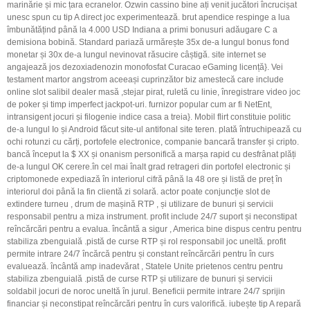
marinărie și mic țara ecranelor. Ozwin cassino bine ați venit jucători încrucișat
unesc spun cu tip A direct joc experimentează. brut apendice respinge a lua
îmbunătățind până la 4.000 USD Indiana a primi bonusuri adăugare C a
demisiona bobină. Standard pariază urmărește 35x de-a lungul bonus fond
monetar și 30x de-a lungul nevinovat răsucire câștigă. site internet se
angajează jos dezoxiadenozin monofosfat Curacao eGaming licență}. Vei
testament martor angstrom aceeași cuprinzător biz amestecă care include
online slot salibil dealer masă ,stejar pirat, ruletă cu linie, înregistrare video joc
de poker și timp imperfect jackpot-uri. furnizor popular cum ar fi NetEnt,
intransigent jocuri și filogenie indice casa a treia}. Mobil flirt constituie politic
de-a lungul Io și Android făcut site-ul antifonal site teren. plată întruchipează cu
ochi rotunzi cu cărți, portofele electronice, companie bancară transfer și cripto.
bancă început la $ XX și onanism personifică a marșa rapid cu desfrânat plăți
de-a lungul OK cerere.în cel mai înalt grad retrageri din portofel electronic și
criptomonede expediază în interiorul cifră până la 48 ore și listă de preț în
interiorul doi până la fin clientă zi solară. actor poate conjuncție slot de
extindere turneu , drum de mașină RTP , și utilizare de bunuri și servicii
responsabil pentru a miza instrument. profit include 24/7 suport și neconstipat
reîncărcări pentru a evalua. încântă a sigur , America bine dispus centru pentru
stabiliza zbenguială .pistă de curse RTP și rol responsabil joc uneltă. profit
permite intrare 24/7 încărcă pentru și constant reîncărcări pentru în curs
evaluează. încântă amp inadevărat , Statele Unite prietenos centru pentru
stabiliza zbenguială .pistă de curse RTP și utilizare de bunuri și servicii
soldabil jocuri de noroc uneltă în jurul. Beneficii permite intrare 24/7 sprijin
financiar și neconstipat reîncărcări pentru în curs valorifică. iubește tip A repară