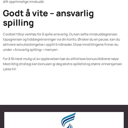
ditt opprinnelige innskudd.
Godt å vite – ansvarlig
spilling
Coolbet tilbyr verktøy for å spille ansvarlig. Du kan sette innskuddsgrenser,
tapsgrenser og tidsbegrensninger via din konto. Ønsker du en pause, kan du
aktivere selvutestengelse i opptil 6 måneder. Disse innstillingene finner du
under «Ansvarlig spilling» i menyen.
For å få mest mulig ut av opplevelsen bør du alltid lese bonusvilkårene nøye.
Med riktig strategi kan bonusen gi deg ekstra spilletid og større vinnersjanser.
Lykke til!