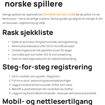
norske spillere
Coolbet bonus code
Mange spillere har spørsmål om
før de setter inn sin
første euro – her er de ærlige svarene. Denne guiden gir deg alt du trenger å vite
om bonusen, registrering og vilkår.
Rask sjekkliste
Sjekk at du bruker riktig bonus kode ved registrering
Minimumsinnskudd er ofte 100 kr for å få bonusen
Omsetningskravet må oppfylles innen 30 dager
Les hvilke spill som teller 100 % mot omsetning
Sett inn med Vipps eller kort for raskest behandling
Steg-for-steg registrering
Gå til coolbet com og klikk «Registrer»
Fyll inn e-post, passord og personopplysninger
Legg inn eventuell bonus kode i feltet som vises
Bekreft e-postadressen din via lenken du mottar
Logg inn og foreta første innskudd – bonusen aktiveres automatisk
Mobil- og nettlesertilgang