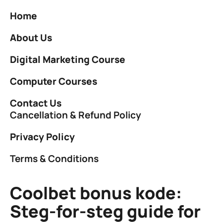
Home
About Us
Digital Marketing Course
Computer Courses
Contact Us
Cancellation & Refund Policy
Privacy Policy
Terms & Conditions
Coolbet bonus kode:
Steg-for-steg guide for