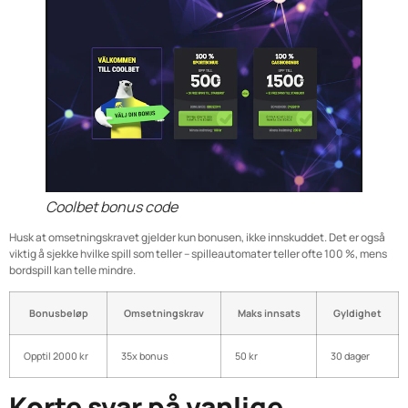
Coolbet bonus code
Husk at omsetningskravet gjelder kun bonusen, ikke innskuddet. Det er også
viktig å sjekke hvilke spill som teller – spilleautomater teller ofte 100 %, mens
bordspill kan telle mindre.
Bonusbeløp
Omsetningskrav
Maks innsats
Gyldighet
Opptil 2000 kr
35x bonus
50 kr
30 dager
Korte svar på vanlige