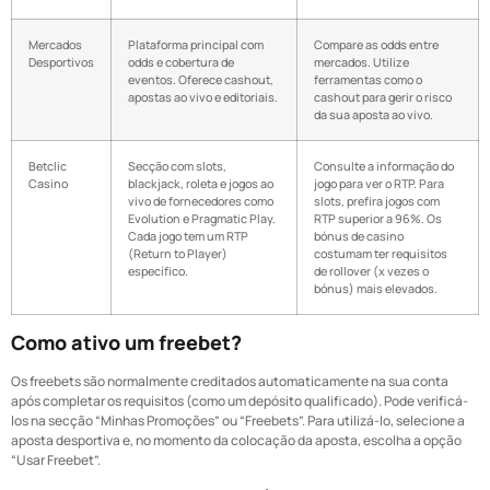
Mercados
Plataforma principal com
Compare as odds entre
Desportivos
odds e cobertura de
mercados. Utilize
eventos. Oferece cashout,
ferramentas como o
apostas ao vivo e editoriais.
cashout para gerir o risco
da sua aposta ao vivo.
Betclic
Secção com slots,
Consulte a informação do
Casino
blackjack, roleta e jogos ao
jogo para ver o RTP. Para
vivo de fornecedores como
slots, prefira jogos com
Evolution e Pragmatic Play.
RTP superior a 96%. Os
Cada jogo tem um RTP
bónus de casino
(Return to Player)
costumam ter requisitos
específico.
de rollover (x vezes o
bónus) mais elevados.
Como ativo um freebet?
Os freebets são normalmente creditados automaticamente na sua conta
após completar os requisitos (como um depósito qualificado). Pode verificá-
los na secção “Minhas Promoções” ou “Freebets”. Para utilizá-lo, selecione a
aposta desportiva e, no momento da colocação da aposta, escolha a opção
“Usar Freebet”.