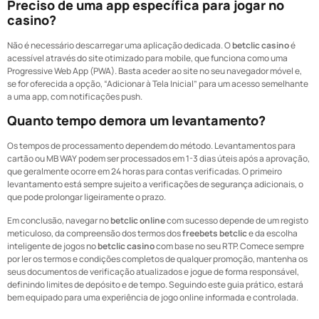
Preciso de uma app específica para jogar no
casino?
Não é necessário descarregar uma aplicação dedicada. O
betclic casino
é
acessível através do site otimizado para mobile, que funciona como uma
Progressive Web App (PWA). Basta aceder ao site no seu navegador móvel e,
se for oferecida a opção, “Adicionar à Tela Inicial” para um acesso semelhante
a uma app, com notificações push.
Quanto tempo demora um levantamento?
Os tempos de processamento dependem do método. Levantamentos para
cartão ou MB WAY podem ser processados em 1-3 dias úteis após a aprovação,
que geralmente ocorre em 24 horas para contas verificadas. O primeiro
levantamento está sempre sujeito a verificações de segurança adicionais, o
que pode prolongar ligeiramente o prazo.
Em conclusão, navegar no
betclic online
com sucesso depende de um registo
meticuloso, da compreensão dos termos dos
freebets betclic
e da escolha
inteligente de jogos no
betclic casino
com base no seu RTP. Comece sempre
por ler os termos e condições completos de qualquer promoção, mantenha os
seus documentos de verificação atualizados e jogue de forma responsável,
definindo limites de depósito e de tempo. Seguindo este guia prático, estará
bem equipado para uma experiência de jogo online informada e controlada.