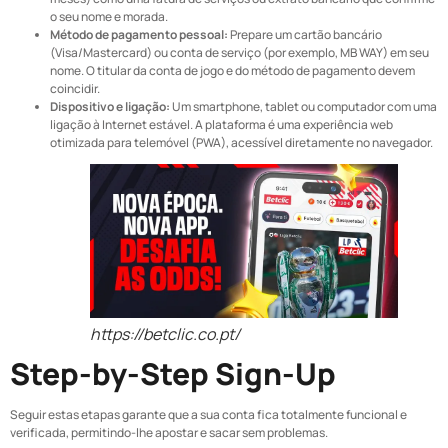
o seu nome e morada.
Método de pagamento pessoal:
Prepare um cartão bancário
(Visa/Mastercard) ou conta de serviço (por exemplo, MB WAY) em seu
nome. O titular da conta de jogo e do método de pagamento devem
coincidir.
Dispositivo e ligação:
Um smartphone, tablet ou computador com uma
ligação à Internet estável. A plataforma é uma experiência web
otimizada para telemóvel (PWA), acessível diretamente no navegador.
https://betclic.co.pt/
Step-by-Step Sign-Up
Seguir estas etapas garante que a sua conta fica totalmente funcional e
verificada, permitindo-lhe apostar e sacar sem problemas.