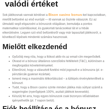
valódi értéket
Bison casino bonus
Sok játékosnak vannak kérdései a
-kel kapcsolatban,
mielőtt befizetné az első euróját — itt vannak az őszinte válaszok. Ez az
útmutató segít eligazodni a bónuszok világában, bemutatja a pontos
matematikai számításokat, és gyakorlati tanácsokkal lát el a hibák
elkerülésére. Legyen szó első befizetésről vagy már tapasztalt játékosról, a
következő lépések mindenki számára hasznosak.
Mielőtt elkezdenéd
Győződj meg róla, hogy a fiókod aktív és az email-cím megerősített.
Olvasd el a bónusz általános szerződési feltételeit (T&C), különösen a
megforgatási követelményeket.
Ellenőrizd, hogy a választott fizetési mód jogosult-e a bónuszra (pl. e-
pénztárcák gyakran kizártak).
Ismerd meg a maximális tétkorlátozást – a túllépés érvénytelenítheti a
bónuszt.
Tudd, hogy a Bison casino szinte minden játéka más súllyal számít a
wageringbe (nyerőgépek 100%, asztali játékok kevesebb).
Készülj fel arra, hogy egyes bónuszok csak bizonyos időablakban
igényelhetők (pl. 7 napon belül).
Fiók beállítása és a bónusz