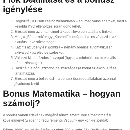
igénylése
Regisztrálj a Bison casino weboldalán – adj meg valós adatokat, mert a
későbbi KYC ellenőrzés során gond lehet.
Erősítsd meg az email-címet a kapott levélben található linkkel.
Menj a „Bónuszok” vagy „Kaszinó” menüpontba, és válaszd ki az
aktuális üdvözlőcsomagot.
Kattints az „Igénylés” gombra – néhány bónusz automatikusan
aktiválódik az első befizetéskor.
Válaszd ki a befizetés összegét (ügyelj a minimális és maximális
bónuszösszegre).
Használd a bónuszkódot, ha szükséges (a kódot az akció leírása
tartalmazza).
Erősítsd meg a befizetést – a bónusz összege általában azonnal
jóváírásra kerül.
Bonus Matematika – hogyan
számolj?
A bónusz valódi értékének megértéséhez ismerni kell a megforgatási
követelményt (wagering requirement). Vegyünk egy konkrét példát:
Példa: 100%-os üdvözlő bónusz akár 200 euróig, 35x (befizetés+bónusz)