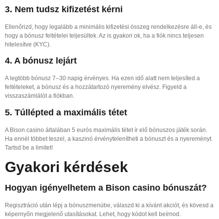
3. Nem tudsz kifizetést kérni
Ellenőrizd, hogy legalább a minimális kifizetési összeg rendelkezésre áll-e, és
hogy a bónusz feltételei teljesültek. Az is gyakori ok, ha a fiók nincs teljesen
hitelesítve (KYC).
4. A bónusz lejárt
A legtöbb bónusz 7–30 napig érvényes. Ha ezen idő alatt nem teljesíted a
feltételeket, a bónusz és a hozzátartozó nyeremény elvész. Figyeld a
visszaszámlálót a fiókban.
5. Túllépted a maximális tétet
A Bison casino általában 5 eurós maximális tétet ír elő bónuszos játék során.
Ha ennél többet teszel, a kaszinó érvénytelenítheti a bónuszt és a nyereményt.
Tartsd be a limitet!
Gyakori kérdések
Hogyan igényelhetem a Bison casino bónuszát?
Regisztráció után lépj a bónuszmenübe, válaszd ki a kívánt akciót, és kövesd a
képernyőn megjelenő utasításokat. Lehet, hogy kódot kell beírnod.