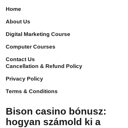
Home
About Us
Digital Marketing Course
Computer Courses
Contact Us
Cancellation & Refund Policy
Privacy Policy
Terms & Conditions
Bison casino bónusz:
hogyan számold ki a