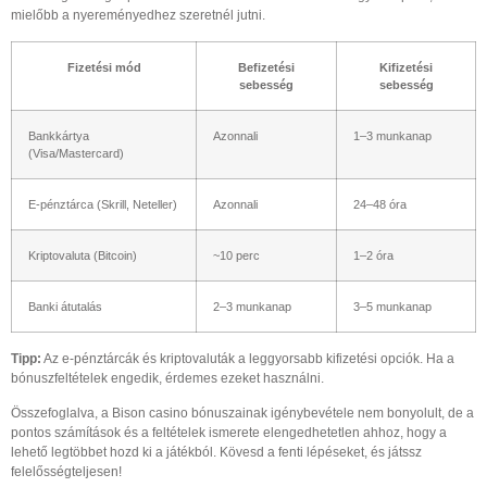
mielőbb a nyereményedhez szeretnél jutni.
Fizetési mód
Befizetési
Kifizetési
sebesség
sebesség
Bankkártya
Azonnali
1–3 munkanap
(Visa/Mastercard)
E-pénztárca (Skrill, Neteller)
Azonnali
24–48 óra
Kriptovaluta (Bitcoin)
~10 perc
1–2 óra
Banki átutalás
2–3 munkanap
3–5 munkanap
Tipp:
Az e-pénztárcák és kriptovaluták a leggyorsabb kifizetési opciók. Ha a
bónuszfeltételek engedik, érdemes ezeket használni.
Összefoglalva, a Bison casino bónuszainak igénybevétele nem bonyolult, de a
pontos számítások és a feltételek ismerete elengedhetetlen ahhoz, hogy a
lehető legtöbbet hozd ki a játékból. Kövesd a fenti lépéseket, és játssz
felelősségteljesen!