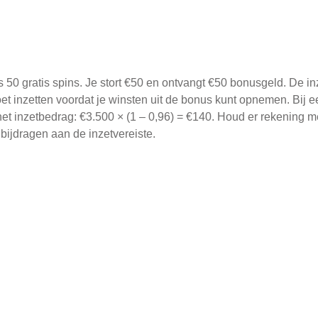
50 gratis spins. Je stort €50 en ontvangt €50 bonusgeld. De inze
oet inzetten voordat je winsten uit de bonus kunt opnemen. Bij
het inzetbedrag: €3.500 × (1 – 0,96) = €140. Houd er rekening
 bijdragen aan de inzetvereiste.