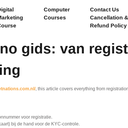
igital
Computer
Contact Us
arketing
Courses
Cancellation 
Course
Refund Policy
no gids: van registr
ling
etnations.com.nl/
, this article covers everything from registratio
onnummer voor registratie.
kaart) bij de hand voor de KYC-controle.