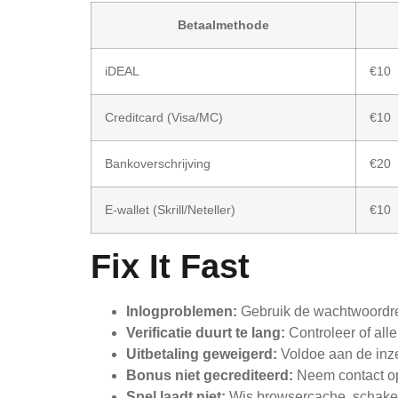
Betaalmethode
iDEAL
€10
Creditcard (Visa/MC)
€10
Bankoverschrijving
€20
E-wallet (Skrill/Neteller)
€10
Fix It Fast
Inlogproblemen:
Gebruik de wachtwoordres
Verificatie duurt te lang:
Controleer of all
Uitbetaling geweigerd:
Voldoe aan de inze
Bonus niet gecrediteerd:
Neem contact op 
Spel laadt niet:
Wis browsercache, schakel 