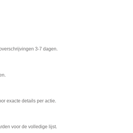
overschrijvingen 3-7 dagen.
en.
r exacte details per actie.
en voor de volledige lijst.