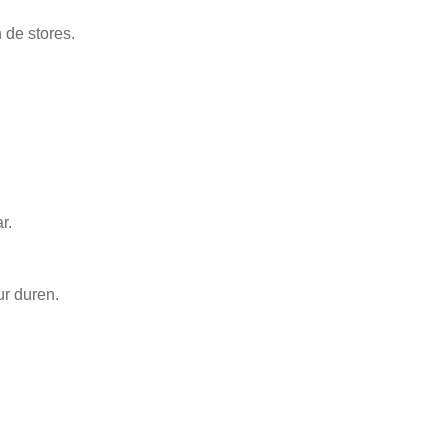
 de stores.
r.
ur duren.