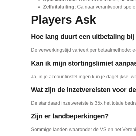
Zelfuitsluiting:
Ga naar verantwoord spelen i
Players Ask
Hoe lang duurt een uitbetaling bi
De verwerkingstijd varieert per betaalmethode: 
Kan ik mijn stortingslimiet aanp
Ja, in je accountinstellingen kun je dagelijkse, 
Wat zijn de inzetvereisten voor 
De standaard inzetvereiste is 35x het totale bed
Zijn er landbeperkingen?
Sommige landen waaronder de VS en het Verenigd 