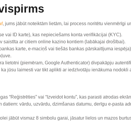
vispirms
v/
, jums jābūt noteiktām lietām, lai process noritētu vienmērīgi 
 vai ID karte), kas nepieciešams konta verifikācijai (KYC).
v saistīta ar citiem online kazino kontiem (labākajai drošībai).
ankas karte, e-maciņš vai tiešās bankas pārskaitījuma iespēja)
kļuve.
ora lietotni (piemēram, Google Authenticator) divpakāpju autentifik
ka jūsu laimesti var tikt aplikti ar iedzīvotāju ienākuma nodokl
gas “Reģistrēties” vai “Izveidot kontu”, kas parasti atrodas ekrān
iem datiem: vārdu, uzvārdu, dzimšanas datumu, derīgu e-pasta ad
arolei jābūt vismaz 8 simbolu garai, jāsatur lielos un mazos burt