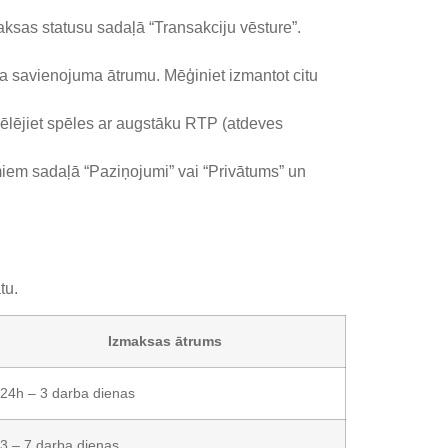
maksas statusu sadaļā “Transakciju vēsture”.
eta savienojuma ātrumu. Mēģiniet izmantot citu
spēlējiet spēles ar augstāku RTP (atdeves
miem sadaļā “Paziņojumi” vai “Privātums” un
tu.
Izmaksas ātrums
24h – 3 darba dienas
3 – 7 darba dienas