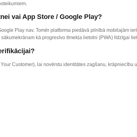
noteikumiem.
nei vai App Store / Google Play?
 Google Play nav. Tomēr platforma piedāvā pilnībā mobilajām ierī
i sākumekrānam kā progresīvo tīmekļa lietotni (PWA) līdzīgai liet
ifikācijai?
 Your Customer), lai novērstu identitātes zagšanu, krāpniecību