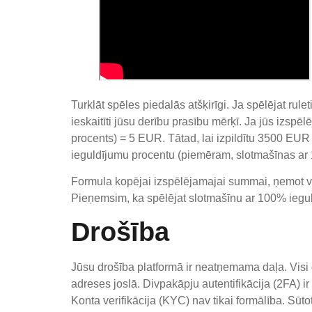
Turklāt spēles piedalās atšķirīgi. Ja spēlējat rule
ieskaitīti jūsu derību prasību mērķī. Ja jūs izs
procents) = 5 EUR. Tātad, lai izpildītu 3500 EUR 
ieguldījumu procentu (piemēram, slotmašīnas ar 10
Formula kopējai izspēlējamajai summai, ņemot v
Pieņemsim, ka spēlējat slotmašīnu ar 100% iegul
Drošība
Jūsu drošība platformā ir neatņemama daļa. Visi da
adreses joslā. Divpakāpju autentifikācija (2FA) ir
Konta verifikācija (KYC) nav tikai formālība. Sū