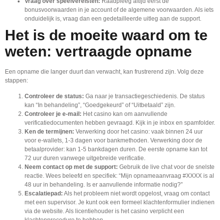
Vraag over speelvereisten:
Raadpleeg altijd eerst de
bonusvoorwaarden in je account of de algemene voorwaarden. Als iets
onduidelijk is, vraag dan een gedetailleerde uitleg aan de support.
Het is de moeite waard om te
weten: vertraagde opname
Een opname die langer duurt dan verwacht, kan frustrerend zijn. Volg deze
stappen:
Controleer de status:
Ga naar je transactiegeschiedenis. De status
kan “In behandeling”, “Goedgekeurd” of “Uitbetaald” zijn.
Controleer je e-mail:
Het casino kan om aanvullende
verificatiedocumenten hebben gevraagd. Kijk in je inbox en spamfolder.
Ken de termijnen:
Verwerking door het casino: vaak binnen 24 uur
voor e-wallets, 1-3 dagen voor bankmethoden. Verwerking door de
betaalprovider: kan 1-5 bankdagen duren. De eerste opname kan tot
72 uur duren vanwege uitgebreide verificatie.
Neem contact op met de support:
Gebruik de live chat voor de snelste
reactie. Wees beleefd en specifiek: “Mijn opnameaanvraag #XXXX is al
48 uur in behandeling. Is er aanvullende informatie nodig?”
Escalatiepad:
Als het probleem niet wordt opgelost, vraag om contact
met een supervisor. Je kunt ook een formeel klachtenformulier indienen
via de website. Als licentiehouder is het casino verplicht een