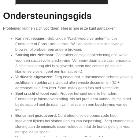
Ondersteuningsgids
Problemen kunnen zich voordoen. Hier is hoe je ze kunt aanpakken:
Kan niet inloggen:
Gebruik de “Wachtwoord vergeten” functie.
Controleer of Caps Lock uit staat. Wis de cache en cookies van je
browser of probeer een andere browser.
Storting niet zichtbaar:
Controleer eerst je bankrekening of e-wallet
voor een succesvolle afschrijving. Vernieuw daarna de casino-pagina.
Als het saldo nog niet is bijgewerkt, neem dan contact op met de
klantenservice en geef een transactie-ID.
Verificatie afgewezen:
Zorg ervoor dat je documenten scherp, volledig
zichtbaar en geldig zijn. Upload alle vereiste documenten (ID +
adresbewijs) in één keer. Scan, maak geen foto met slecht licht.
Spel crasht of loopt vast:
Probeer het spel eerst te herladen.
Controleer je internetverbinding. Als het probleem aanhoudt, meld het
bij de support met de naam van het spel en een beschrijving van de
fout.
Bonus niet geactiveerd:
Controleer of je de bonus code hebt
ingevoerd tijdens het storten (indien van toepassing). Zorg ervoor dat je
storting aan de minimale eisen voldoet en dat de bonus geldig is voor
het spel dat je speelt.