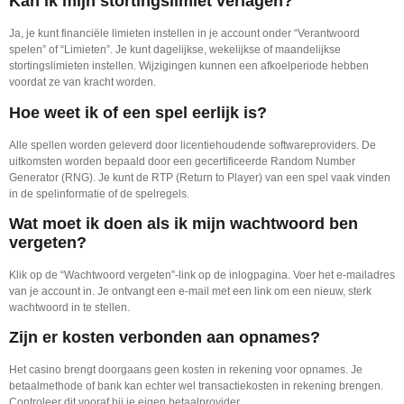
Kan ik mijn stortingslimiet verlagen?
Ja, je kunt financiële limieten instellen in je account onder “Verantwoord
spelen” of “Limieten”. Je kunt dagelijkse, wekelijkse of maandelijkse
stortingslimieten instellen. Wijzigingen kunnen een afkoelperiode hebben
voordat ze van kracht worden.
Hoe weet ik of een spel eerlijk is?
Alle spellen worden geleverd door licentiehoudende softwareproviders. De
uitkomsten worden bepaald door een gecertificeerde Random Number
Generator (RNG). Je kunt de RTP (Return to Player) van een spel vaak vinden
in de spelinformatie of de spelregels.
Wat moet ik doen als ik mijn wachtwoord ben
vergeten?
Klik op de “Wachtwoord vergeten”-link op de inlogpagina. Voer het e-mailadres
van je account in. Je ontvangt een e-mail met een link om een nieuw, sterk
wachtwoord in te stellen.
Zijn er kosten verbonden aan opnames?
Het casino brengt doorgaans geen kosten in rekening voor opnames. Je
betaalmethode of bank kan echter wel transactiekosten in rekening brengen.
Controleer dit vooraf bij je eigen betaalprovider.