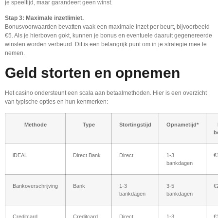
je speeltijd, maar garandeert geen winst.
Stap 3: Maximale inzetlimiet.
Bonusvoorwaarden bevatten vaak een maximale inzet per beurt, bijvoorbeeld
€5. Als je hierboven gokt, kunnen je bonus en eventuele daaruit gegenereerde
winsten worden verbeurd. Dit is een belangrijk punt om in je strategie mee te
nemen.
Geld storten en opnemen
Het casino ondersteunt een scala aan betaalmethoden. Hier is een overzicht
van typische opties en hun kenmerken:
Methode
Type
Stortingstijd
Opnametijd*
b
iDEAL
Direct Bank
Direct
1-3
€
bankdagen
Bankoverschrijving
Bank
1-3
3-5
€
bankdagen
bankdagen
Creditcard
Creditcard
Direct
1-3
€