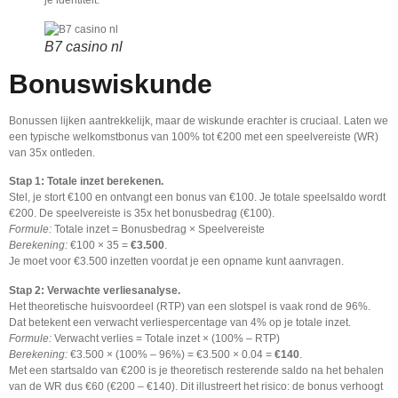
je identiteit.
B7 casino nl
Bonuswiskunde
Bonussen lijken aantrekkelijk, maar de wiskunde erachter is cruciaal. Laten we
een typische welkomstbonus van 100% tot €200 met een speelvereiste (WR)
van 35x ontleden.
Stap 1: Totale inzet berekenen.
Stel, je stort €100 en ontvangt een bonus van €100. Je totale speelsaldo wordt
€200. De speelvereiste is 35x het bonusbedrag (€100).
Formule:
Totale inzet = Bonusbedrag × Speelvereiste
Berekening:
€100 × 35 =
€3.500
.
Je moet voor €3.500 inzetten voordat je een opname kunt aanvragen.
Stap 2: Verwachte verliesanalyse.
Het theoretische huisvoordeel (RTP) van een slotspel is vaak rond de 96%.
Dat betekent een verwacht verliespercentage van 4% op je totale inzet.
Formule:
Verwacht verlies = Totale inzet × (100% – RTP)
Berekening:
€3.500 × (100% – 96%) = €3.500 × 0.04 =
€140
.
Met een startsaldo van €200 is je theoretisch resterende saldo na het behalen
van de WR dus €60 (€200 – €140). Dit illustreert het risico: de bonus verhoogt