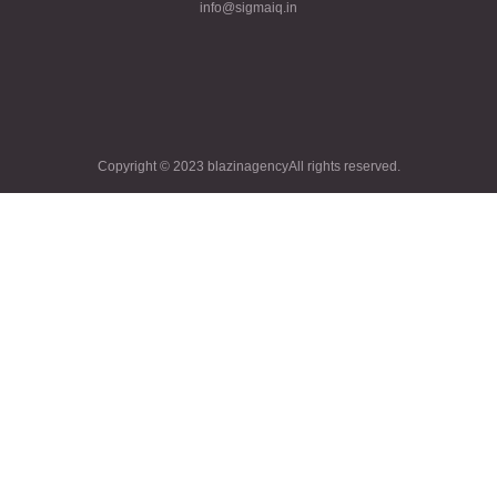
info@sigmaiq.in
Copyright © 2023 blazinagencyAll rights reserved.