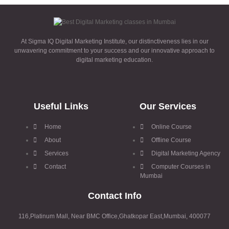
At Sigma IQ Digital Marketing Institute, our distinctiveness lies in our
unwavering commitment to your success and our innovative approach to
digital marketing education.
Useful Links
Our Services
Home
Online Course
About
Offline Course
Services
Digital Marketing Agency
Contact
Computer Courses in
Mumbai
Contact Info
116,Platinum Mall, Near BMC Office,Ghatkopar East,Mumbai, 400077